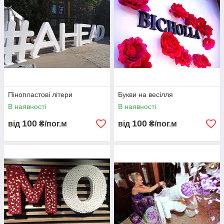
Пінопластові літери
Букви на весілля
В наявності
В наявності
100
100
від
₴/пог.м
від
₴/пог.м