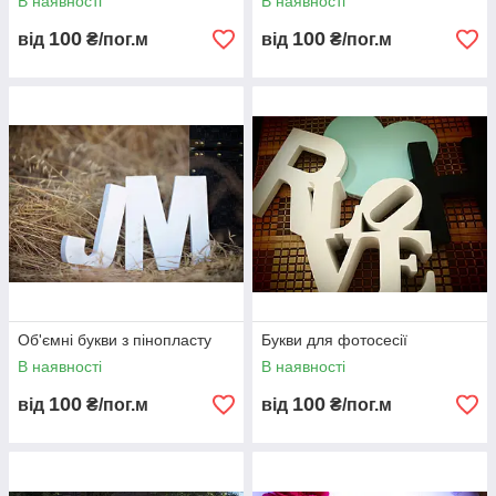
В наявності
В наявності
100
100
від
₴/пог.м
від
₴/пог.м
Об'ємні букви з пінопласту
Букви для фотосесії
В наявності
В наявності
100
100
від
₴/пог.м
від
₴/пог.м