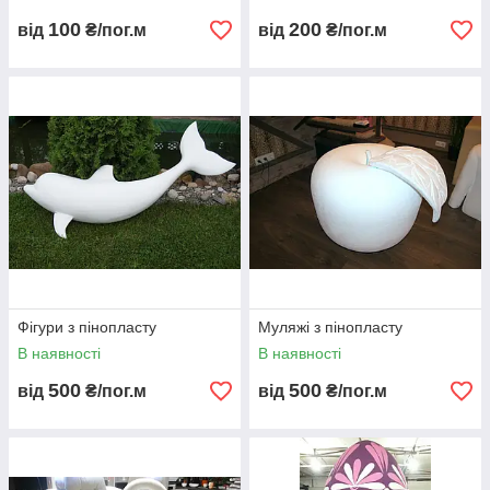
100
200
від
₴/пог.м
від
₴/пог.м
Фігури з пінопласту
Муляжі з пінопласту
В наявності
В наявності
500
500
від
₴/пог.м
від
₴/пог.м