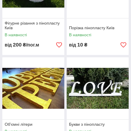
Фігурне різання з пінопласту
Київ
Порізка пінопласту Київ
В наявності
В наявності
200
10
від
₴/пог.м
від
₴
Об'ємні літери
Букви з пінопласту