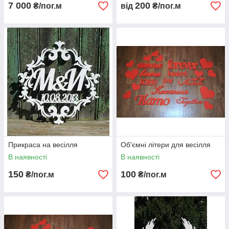
7 000
200
₴/пог.м
від
₴/пог.м
Прикраса на весілля
Об'ємні літери для весілля
В наявності
В наявності
150
100
₴/пог.м
₴/пог.м