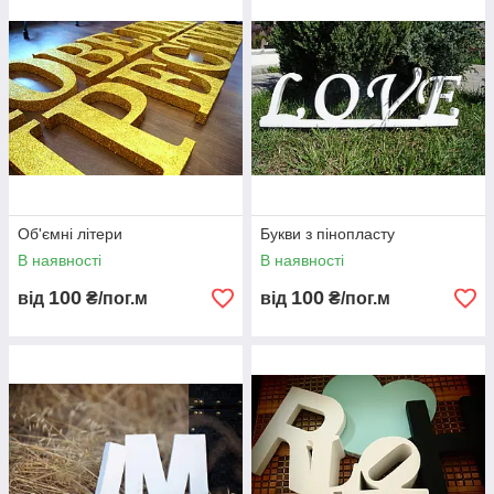
Допоможемо доставити створений продукт у потрібне місце
З радістю оформимо декор для проведення різноманітних
заходів
У нашій роботі ми використовуємо лише якісний матеріал!
Об'ємні літери
Букви з пінопласту
В наявності
В наявності
100
100
від
₴/пог.м
від
₴/пог.м