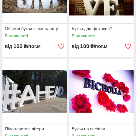
Об'ємні букви з пінопласту
Букви для фотосесії
В наявності
В наявності
100
100
від
₴/пог.м
від
₴/пог.м
Пінопластові літери
Букви на весілля