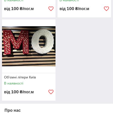
В наявності
В наявності
100
100
від
₴/пог.м
від
₴/пог.м
Об'ємні літери Київ
В наявності
100
від
₴/пог.м
Про нас