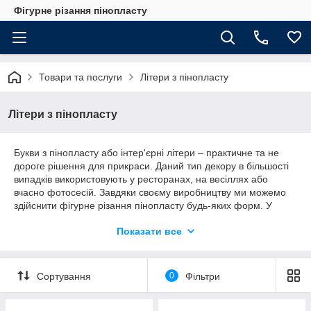
Фігурне різання пінопласту
Товари та послуги
Літери з пінопласту
Літери з пінопласту
Букви з пінопласту або інтер'єрні літери – практичне та не
дороге рішення для прикраси. Даний тип декору в більшості
випадків використовують у ресторанах, на весіллях або
вчасно фотосесій. Завдяки своєму виробництву ми можемо
здійснити фігурне різання пінопласту будь-яких форм. У
наших можливостях повторити різні шрифти для
Показати все
пінопластових літер. І злегкістю можемо створити будь-яке
слово чи напис у будь-яких розмірах.
Для Вас ми готові зробити:
Сортування
0
Фільтри
Літери з пінопласту будь-яких форм та розмірів
Зробити фарбування пінопластових літер у потрібний колір