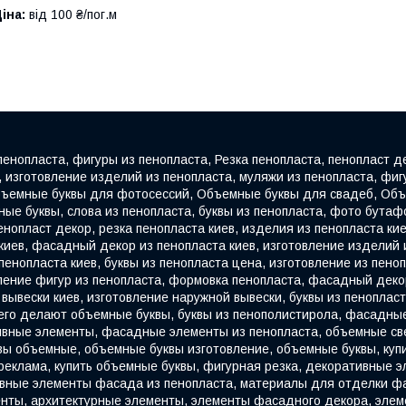
іна:
від 100 ₴/пог.м
 пенопласта, фигуры из пенопласта, Резка пенопласта, пенопласт 
изготовление изделий из пенопласта, муляжи из пенопласта, фигу
ъемные буквы для фотосессий, Объемные буквы для свадеб, Объе
ные буквы, слова из пенопласта, буквы из пенопласта, фото бута
енопласт декор, резка пенопласта киев, изделия из пенопласта кие
 киев, фасадный декор из пенопласта киев, изготовление изделий
 пенопласта киев, буквы из пенопласта цена, изготовление из пеноп
овление фигур из пенопласта, формовка пенопласта, фасадный деко
 вывески киев, изготовление наружной вывески, буквы из пеноплас
з чего делают объемные буквы, буквы из пенополистирола, фасад
ные элементы, фасадные элементы из пенопласта, объемные све
вы объемные, объемные буквы изготовление, объемные буквы, куп
 реклама, купить объемные буквы, фигурная резка, декоративные
ные элементы фасада из пенопласта, материалы для отделки фас
енты, архитектурные элементы, элементы фасадного декора, эле