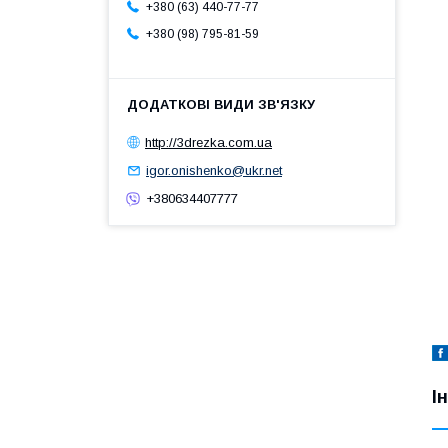
+380 (63) 440-77-77
+380 (98) 795-81-59
http://3drezka.com.ua
igor.onishenko@ukr.net
+380634407777
І