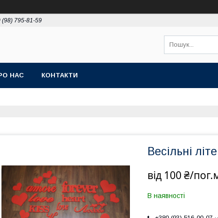
 (98) 795-81-59
РО НАС
КОНТАКТИ
Весільні літ
від
100 ₴/пог.
В наявності
+380 (93) 516-00-07