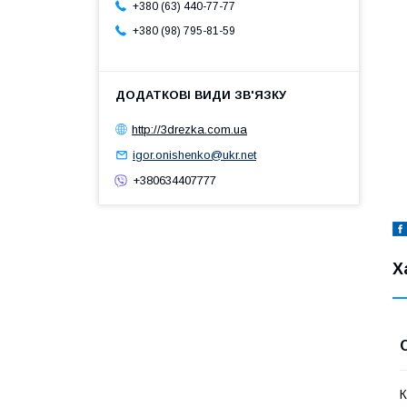
+380 (63) 440-77-77
+380 (98) 795-81-59
http://3drezka.com.ua
igor.onishenko@ukr.net
+380634407777
Х
К