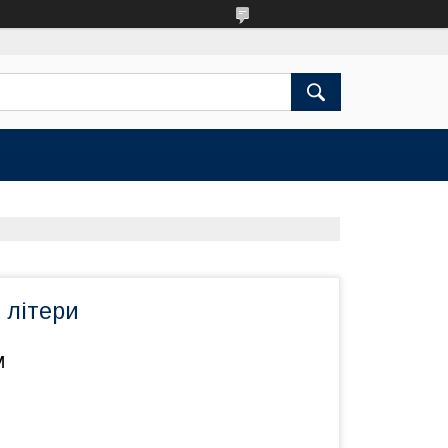
 літери
м