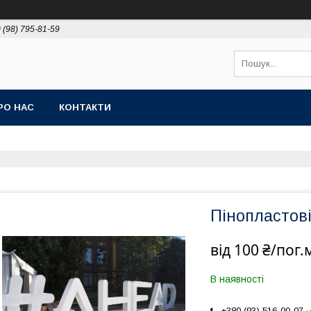
 (98) 795-81-59
РО НАС
КОНТАКТИ
Пінопластові
від
100 ₴/пог.
В наявності
+380 (93) 516-00-07