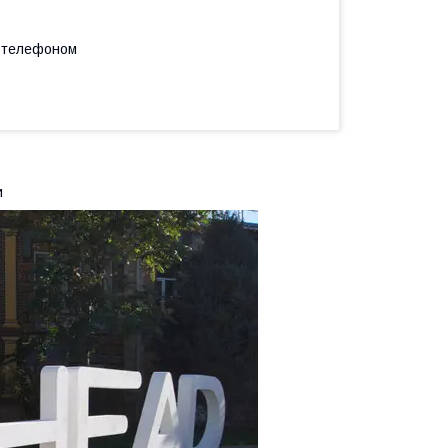
а телефоном
и