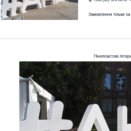
Замовлення тільки з
Пінопластові літер